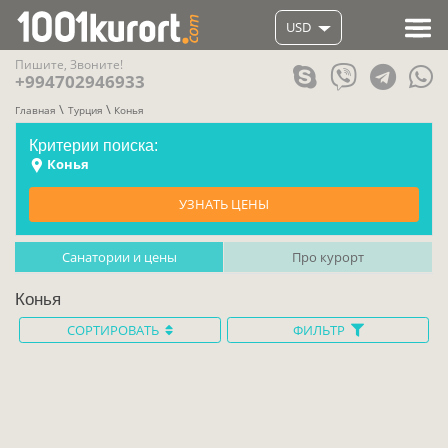
USD
Пишите, Звоните!
+994702946933
Главная
Турция
Конья
Критерии поиска:
Конья
УЗНАТЬ ЦЕНЫ
Санатории и цены
Про курорт
Конья
СОРТИРОВАТЬ
ФИЛЬТР