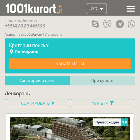
USD
Пишите, Звоните!
+994702946933
Главная
Азербайджан
Ленкорань
Критерии поиска:
Ленкорань
УЗНАТЬ ЦЕНЫ
Санатории и цены
Про курорт
Ленкорань
СОРТИРОВАТЬ
ФИЛЬТР
Превосходно
9.6