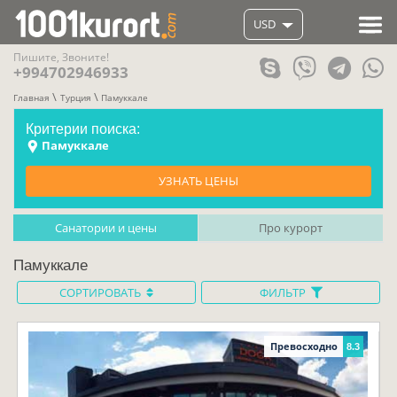
USD
Пишите, Звоните!
+994702946933
Главная
Турция
Памуккале
Критерии поиска:
Памуккале
УЗНАТЬ ЦЕНЫ
Санатории и цены
Про курорт
Памуккале
СОРТИРОВАТЬ
ФИЛЬТР
Превосходно
8.3