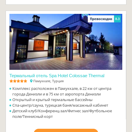
Превосходно
8.3
Термальный отель Spa Hotel Colossae Thermal
Памуккале, Турция
Комплекс расположен в Памуккале, в 22 км от центра
города Денизли и в 75 км от аэропорта Денизли
Открытый и крытый термальные бассейны
Спа-центр/сауна, турецкая баня/масажный кабинет
Детский клуб/Конференц-зал/Фитнес зал/Футбольное
поле/Теннисный корт