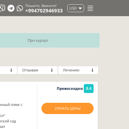
Пишите, Звоните!
USD
+994702946933
Про курорт
Отзывам
Лечению
Превосходно
8.4
енный пляж с
УЗНАТЬ ЦЕНЫ
ол"
ский сад
зал