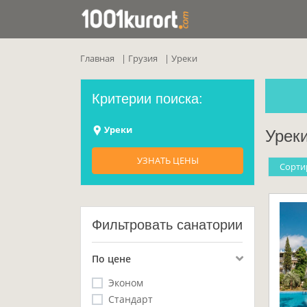
Главная
Грузия
Уреки
Критерии поиска:
Уреки
Урек
УЗНАТЬ ЦЕНЫ
Cорти
Фильтровать санатории
По цене
Эконом
Стандарт