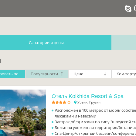
Санатории и цены
и
ровать по
Популярности
Цене
Комфорту
Отель Kolkhida Resort & Spa
Уреки, Грузия
Расположен в 100 метрах от моря/ собств
лежаками и навесами
Завтрак,обед и ужин по типу "шведский ст
Большая ухоженная территория/ботаниче
Спа-Центр/открытый бассейн/конференц 