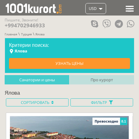
USD
Пишите, Звоните!
+994702946933
Главная
Турция
Ялова
Критерии поиска:
Ялова
УЗНАТЬ ЦЕНЫ
Санатории и цены
Про курорт
Ялова
СОРТИРОВАТЬ
ФИЛЬТР
Превосходно
8.1