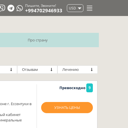
Пишите, Звоните!
USD
+994702946933
Про страну
Отзывам
Лечению
Превосходно
9
не г. Ессентуки в
УЗНАТЬ ЦЕНЫ
ный кабинет
минеральные