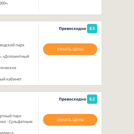
00»,
Превосходно
8.5
водский парк
УЗНАТЬ ЦЕНЫ
4», «Доломитный
тическое
ный кабинет
Превосходно
8.2
ортный парк
УЗНАТЬ ЦЕНЫ
ами - Сульфатным
релакса