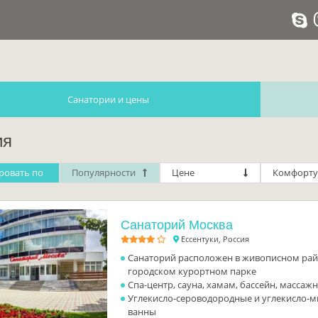
Санатории и цены
ия
ровать по
Популярности
Цене
Комфорту
Санаторий Москва
Ессентуки, Россия
Санаторий расположен в живописном райо
городском курортном парке
Спа-центр, сауна, хамам, бассейн, массаж
Углекисло-сероводородные и углекисло-
ванны