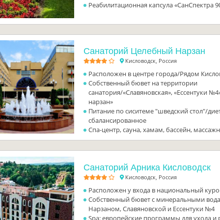
Реабилитационная капсула «СанСпектра 90
Санаторий Целебный Нарзан
Кисловодск, Россия
Расположен в центре города/Рядом Кисло
Собственный бювет на территории
санатория/«Славяновская», «Ессентуки №
нарзан»
Питание по сиситеме "шведский стол"/дие
сбалансированное
Спа-центр, сауна, хамам, бассейн, массаж
Санаторий Арника Кисловодск
Кисловодск, Россия
Расположен у входа в национальный кур
Собственный бювет с минеральными вод
Нарзаном, Славяновской и Ессентуки №4
Spa: европейские программы для ухода и 