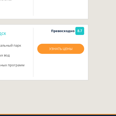
Превосходно
8.7
дск
нальный парк
УЗНАТЬ ЦЕНЫ
ых вод
ьных программ