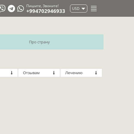
Пишите, Звоните!
USD
+994702946933
Про страну
Отзывам
Лечению