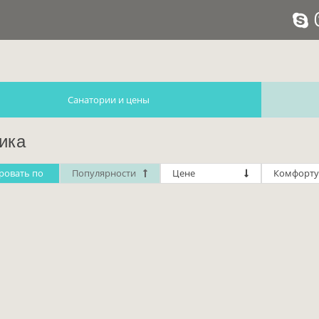
Санатории и цены
ика
ровать по
Популярности
Цене
Комфорту