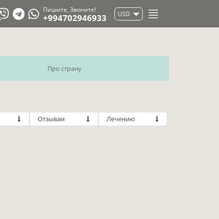
Пишите, Звоните!
USD
+994702946933
Про страну
Отзывам
Лечению