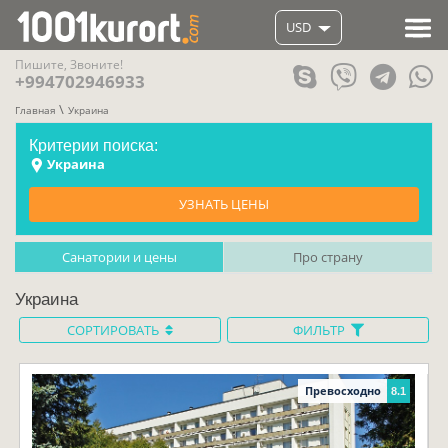
USD
Пишите, Звоните!
+994702946933
Главная
Украина
Критерии поиска:
Украина
УЗНАТЬ ЦЕНЫ
Санатории и цены
Про страну
Украина
СОРТИРОВАТЬ
ФИЛЬТР
Превосходно
8.1