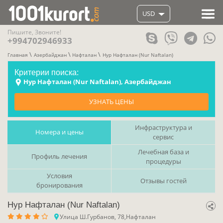
USD
Пишите, Звоните!
+994702946933
Главная
Азербайджан
Нафталан
Нур Нафталан (Nur Naftalan)
Критерии поиска:
Нур Нафталан (Nur Naftalan), Азербайджан
УЗНАТЬ ЦЕНЫ
Инфраструктура и
Номера и цены
сервис
Лечебная база и
Профиль лечения
процедуры
Условия
Отзывы гостей
бронирования
Нур Нафталан (Nur Naftalan)
Улица Ш.Гурбанов, 78,Нафталан