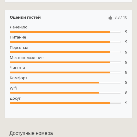
Оценки гостей
8.8 / 10
Лечению
9
Питание
9
Персонал
9
Местоположение
9
Чистота
9
Комфорт
8
Wifi
8
Досуг
9
Доступные номера