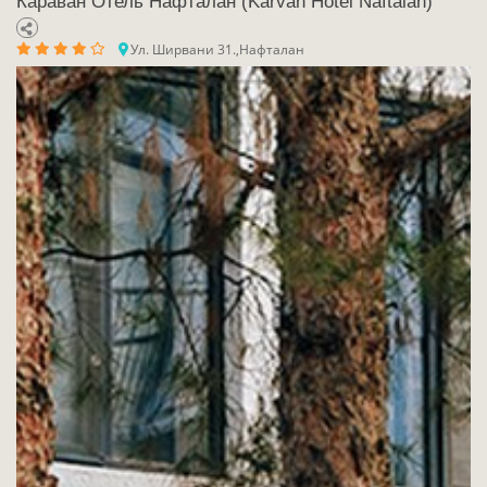
Караван Отель Нафталан (Karvan Hotel Naftalan)
Ул. Ширвани 31.,Нафталан