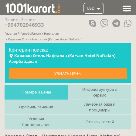
USD
Пишите, Звоните!
+994702946933
Главная
Азербайджан
Нафталан
Караван Отель Нафталан (Karvan Hotel Naftalan)
Критерии поиска:
Караван Отель Нафталан (Karvan Hotel Naftalan),
Азербайджан
УЗНАТЬ ЦЕНЫ
Инфраструктура и
Номера и цены
сервис
Лечебная база и
Профиль лечения
процедуры
Условия
Отзывы гостей
бронирования