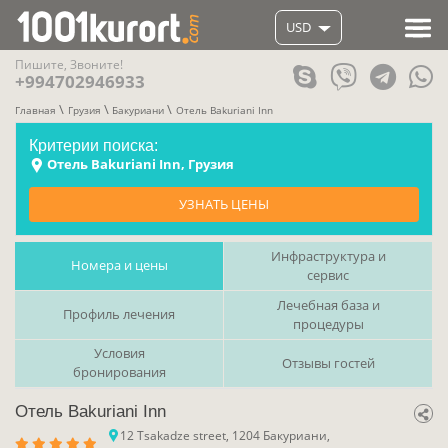
USD
Пишите, Звоните!
+994702946933
Главная
Грузия
Бакуриани
Отель Bakuriani Inn
Критерии поиска:
Отель Bakuriani Inn, Грузия
УЗНАТЬ ЦЕНЫ
Инфраструктура и
Номера и цены
сервис
Лечебная база и
Профиль лечения
процедуры
Условия
Отзывы гостей
бронирования
Отель Bakuriani Inn
12 Tsakadze street, 1204 Бакуриани,