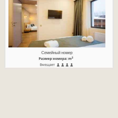
Семейный номер
2
Размер номера: m
Вмещает
2 односпальные и двуспальная кровати
Подробнее о номере
Цена включает:
проживание
питание
спа и фитнес