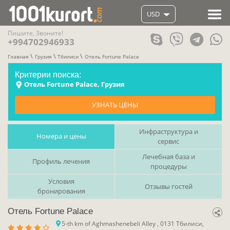
USD
Пишите, Звоните!
+994702946933
Главная
Грузия
Тбилиси
Отель Fortune Palace
Критерии поиска:
Отель Fortune Palace, Грузия
УЗНАТЬ ЦЕНЫ
Инфраструктура и
Номера и цены
сервис
Лечебная база и
Профиль лечения
процедуры
Условия
Отзывы гостей
бронирования
Отель Fortune Palace
5-th km of Aghmashenebeli Alley , 0131 Тбилиси,