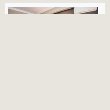
Одноместный номер Стандарт
2
Размер номера: 18 m
Вмещает
односпальная кровать
Подробнее о номере
Цена включает:
проживание
питание