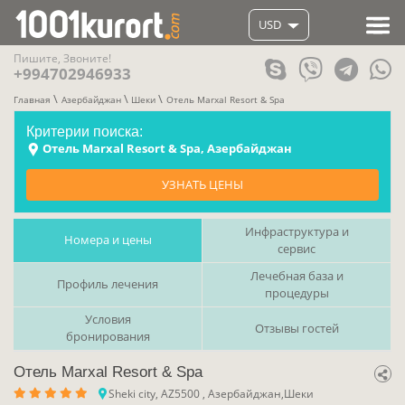
USD
Пишите, Звоните!
+994702946933
Главная
Азербайджан
Шеки
Отель Marxal Resort & Spa
Критерии поиска:
Отель Marxal Resort & Spa, Азербайджан
УЗНАТЬ ЦЕНЫ
Инфраструктура и
Номера и цены
сервис
Лечебная база и
Профиль лечения
процедуры
Условия
Отзывы гостей
бронирования
Отель Marxal Resort & Spa
Sheki city, AZ5500 , Азербайджан,Шеки