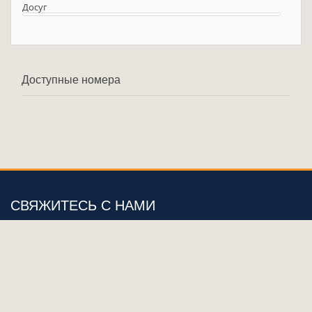
Досуг
Доступные номера
СВЯЖИТЕСЬ С НАМИ
Адрес:
Azerbaijan, Baku
Номер:
поддержки:
+994702946933
Email:
sales@1001kurort.com
ПРИСОЕДИНЯЙТЕСЬ К НАМ: