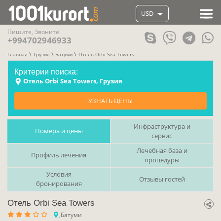
USD
Пишите, Звоните!
+994702946933
Главная
Грузия
Батуми
Отель Orbi Sea Towers
Критерии поиска:
Отель Orbi Sea Towers, Грузия
УЗНАТЬ ЦЕНЫ
Инфраструктура и
Номера и цены
сервис
Лечебная база и
Профиль лечения
процедуры
Условия
Отзывы гостей
бронирования
Отель Orbi Sea Towers
,Батуми