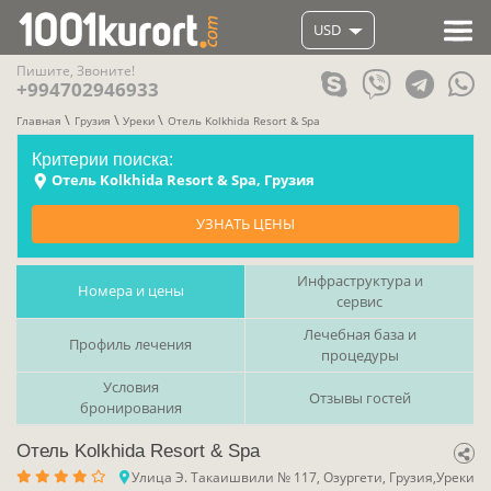
USD
Пишите, Звоните!
+994702946933
Главная
Грузия
Уреки
Отель Kolkhida Resort & Spa
Критерии поиска:
Отель Kolkhida Resort & Spa, Грузия
УЗНАТЬ ЦЕНЫ
Инфраструктура и
Номера и цены
сервис
Лечебная база и
Профиль лечения
процедуры
Условия
Отзывы гостей
бронирования
Отель Kolkhida Resort & Spa
Улица Э. Такаишвили № 117, Озургети, Грузия,Уреки