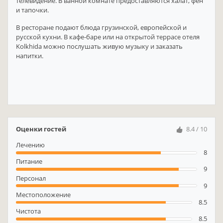
телевидение. В ванной комнате предоставляются халат, фен
и тапочки.
В ресторане подают блюда грузинской, европейской и
русской кухни. В кафе-баре или на открытой террасе отеля
Kolkhida можно послушать живую музыку и заказать
напитки.
Оценки гостей
8.4 / 10
Лечению
8
Питание
9
Персонал
9
Местоположение
8.5
Чистота
8.5