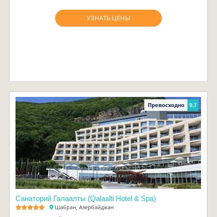
УЗНАТЬ ЦЕНЫ
Превосходно
9.7
Санаторий Галаалты (Qalaalti Hotel & Spa)
Шабран, Азербайджан