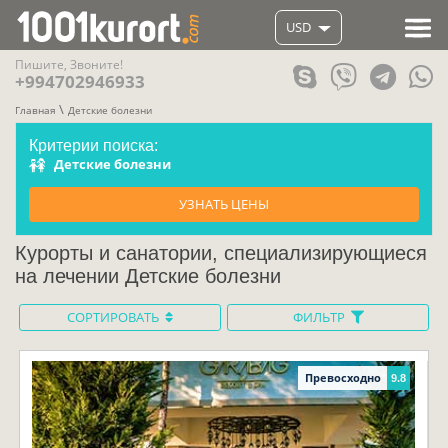
USD
Пишите, Звоните!
+994702946933
Главная
Детские болезни
Критерии поиска:
Детские болезни
УЗНАТЬ ЦЕНЫ
Курорты и санатории, специализирующиеся
на лечении Детские болезни
СОРТИРОВАТЬ
ФИЛЬТР
Превосходно
9.8