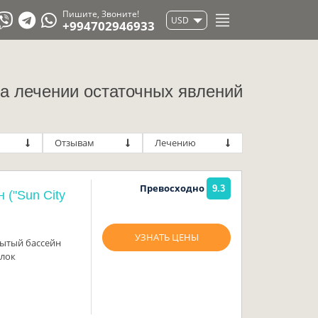
Пишите, Звоните!
USD
+994702946933
а лечении остаточных явлений
Отзывам
Лечению
Превосходно
9.3
("Sun City
УЗНАТЬ ЦЕНЫ
рытый бассейн
улок