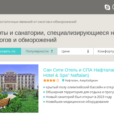
остаточных явлений от ожогов и обморожений
рты и санатории, специализирующиеся н
жогов и обморожений
ровать по
Популярности
Цене
Комфорту
Сан Сити Отель и СПА Нафталан 
Hotel & Spa" Naftalan)
Нафталан, Азербайджан
крытый полу олимпийский бассейн и отк
Обширная территория для отдыха и прог
Новый санаторий был открыт в 2023 году
Новейшее медицинское оборудование