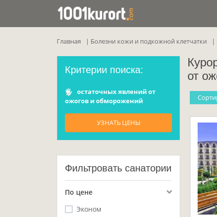
Главная
Болезни кожи и подкожной клетчатки
Куро
Критерии поиска:
от о
остаточных явлений от
Cорти
ожогов и обморожений
УЗНАТЬ ЦЕНЫ
Фильтровать санатории
По цене
Эконом