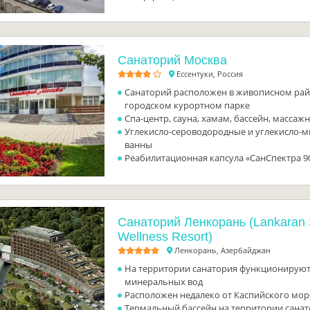
Санаторий Москва
Ессентуки, Россия
Санаторий расположен в живописном райо
городском курортном парке
Спа-центр, сауна, хамам, бассейн, массаж
Углекисло-сероводородные и углекисло-
ванны
Реабилитационная капсула «СанСпектра 90
Санаторий Ленкорань (Lankaran 
Wellness Resort)
Ленкорань, Азербайджан
На территории санатория функционируют
минеральных вод
Расположен недалеко от Каспийского мор
Термальный бассейн на территории сана