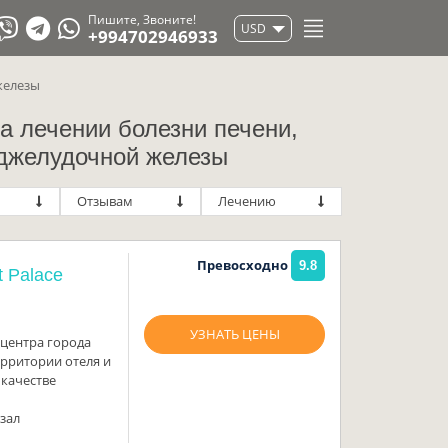
Пишите, Звоните!
USD
+994702946933
железы
а лечении болезни печени,
оджелудочной железы
Отзывам
Лечению
Превосходно
9.8
 Palace
УЗНАТЬ ЦЕНЫ
центра города
ерритории отеля и
 качестве
зал