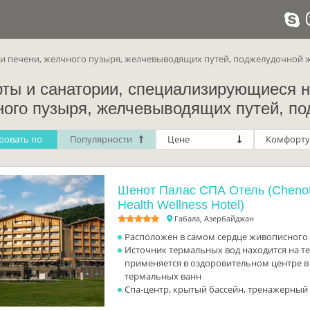
и печени, желчного пузыря, желчевыводящих путей, поджелудочной 
рты и санатории, специализирующиеся н
ного пузыря, желчевыводящих путей, п
ровать по
Популярности
Цене
Комфорту
Шенот Палас СПА Отель (Chenot
Health Wellness Hotel)
Габала, Азербайджан
Расположен в самом сердце живописного 
Источник термальных вод находится на т
применяется в оздоровительном центре в
термальных ванн
Спа-центр, крытый бассейн, тренажерный 