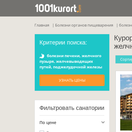
Главная
Болезни органов пищеварения
болезн
Куро
Критерии поиска:
желч
болезни печени, желчного
Cорти
пузыря, желчевыводящих
путей, поджелудочной железы
УЗНАТЬ ЦЕНЫ
Фильтровать санатории
По цене