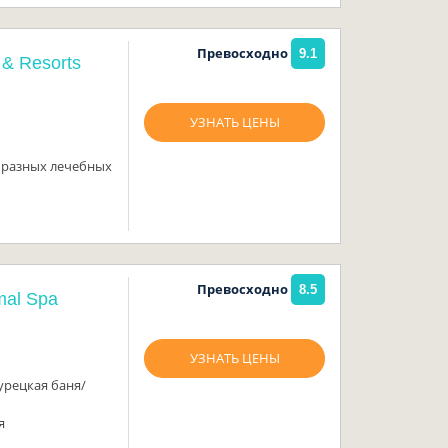
Превосходно
9.1
 & Resorts
УЗНАТЬ ЦЕНЫ
а разных лечебных
Превосходно
8.5
mal Spa
УЗНАТЬ ЦЕНЫ
урецкая баня/
я