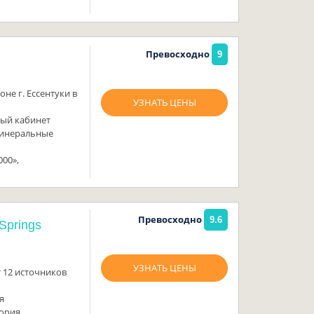
Превосходно
9
не г. Ессентуки в
УЗНАТЬ ЦЕНЫ
ный кабинет
минеральные
00»,
Превосходно
9.6
Springs
УЗНАТЬ ЦЕНЫ
 12 источников
я
тория