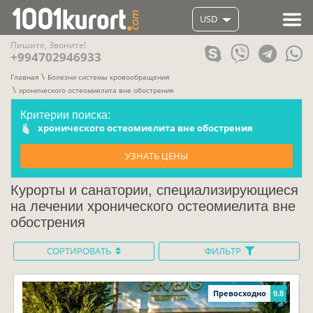
USD
Пишите, Звоните!
+994702946933
Главная
Болезни системы кровообращения
хронического остеомиелита вне обострения
Критерии поиска:
хронического остеомиелита вне обострения
УЗНАТЬ ЦЕНЫ
Курорты и санатории, специализирующиеся
на лечении хронического остеомиелита вне
обострения
СОРТИРОВАТЬ
ФИЛЬТР
Превосходно
9.8