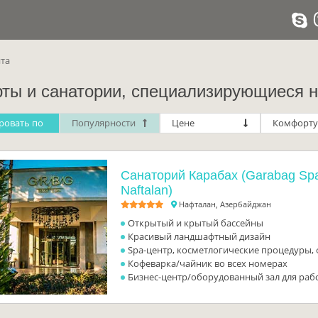
та
рты и санатории, специализирующиеся н
ровать по
Популярности
Цене
Комфорту
Санаторий Карабах (Garabag Spa
Naftalan)
Нафталан, Азербайджан
Открытый и крытый бассейны
Красивый ландшафтный дизайн
Spa-центр, косметлогические процедуры,
Кофеварка/чайник во всех номерах
Бизнес-центр/оборудованный зал для раб