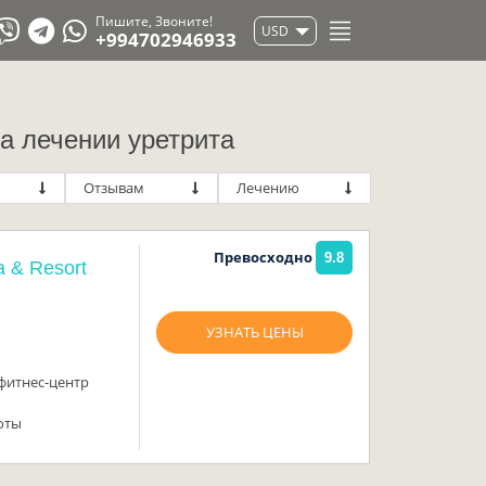
Пишите, Звоните!
USD
+994702946933
а лечении уретрита
Отзывам
Лечению
Превосходно
9.8
 & Resort
УЗНАТЬ ЦЕНЫ
 фитнес-центр
оты