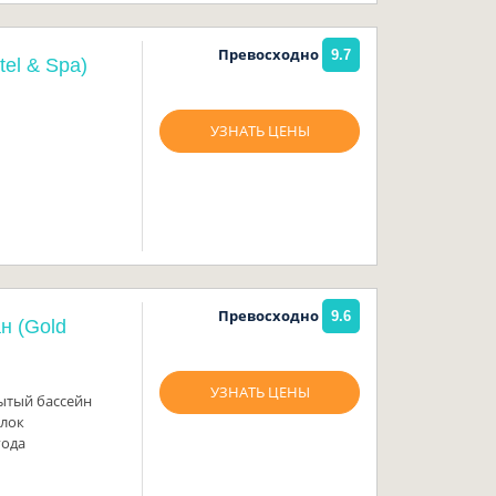
Превосходно
9.7
tel & Spa)
УЗНАТЬ ЦЕНЫ
Превосходно
9.6
н (Gold
УЗНАТЬ ЦЕНЫ
ытый бассейн
улок
года