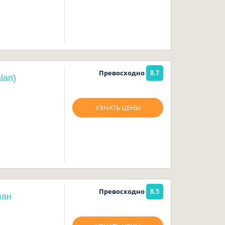
Превосходно
8.7
lan)
УЗНАТЬ ЦЕНЫ
Превосходно
8.5
лан
к