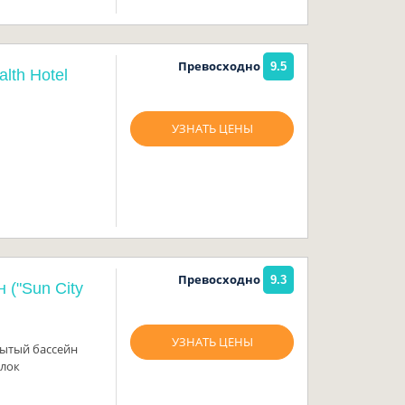
Превосходно
9.5
lth Hotel
УЗНАТЬ ЦЕНЫ
Превосходно
9.3
("Sun City
УЗНАТЬ ЦЕНЫ
рытый бассейн
улок