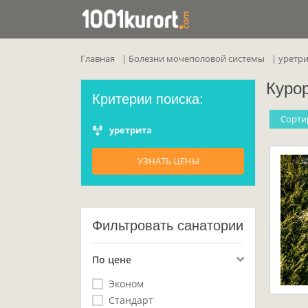
Главная
Болезни мочеполовой системы
уретри
Куро
Критерии поиска:
Cорти
уретрита
УЗНАТЬ ЦЕНЫ
Фильтровать санатории
По цене
Эконом
Стандарт