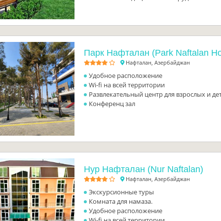
Парк Нафталан (Park Naftalan Ho
Нафталан, Азербайджан
Удобное расположение
Wi-fi на всей территории
Развлекательный центр для взрослых и де
Конференц зал
Нур Нафталан (Nur Naftalan)
Нафталан, Азербайджан
Экскурсионные туры
Комната для намаза.
Удобное расположение
Wi-fi на всей территории