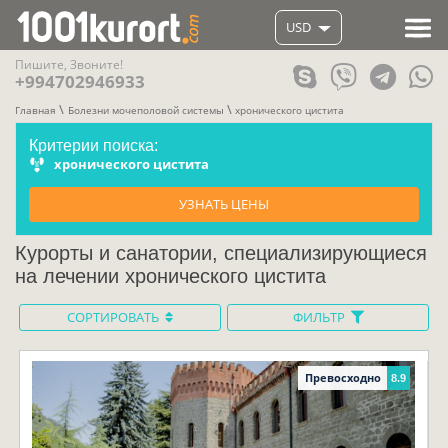
USD
Пишите, Звоните!
+994702946933
Главная
Болезни мочеполовой системы
хронического цистита
Критерии поиска:
хронического цистита
УЗНАТЬ ЦЕНЫ
Курорты и санатории, специализирующиеся
на лечении хронического цистита
СОРТИРОВАТЬ
ФИЛЬТР
Превосходно
8.9