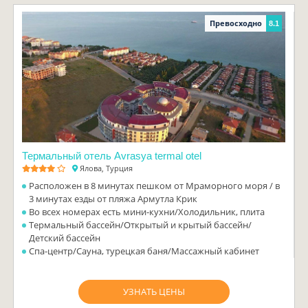
Превосходно
8.1
Термальный отель Avrasya termal otel
Ялова, Турция
Расположен в 8 минутах пешком от Мраморного моря / в
3 минутах езды от пляжа Армутла Крик
Во всех номерах есть мини-кухни/Холодильник, плита
Термальный бассейн/Открытый и крытый бассейн/
Детский бассейн
Спа-центр/Сауна, турецкая баня/Массажный кабинет
УЗНАТЬ ЦЕНЫ