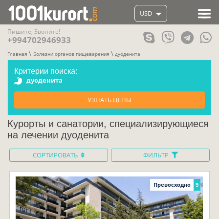
USD
Пишите, Звоните!
+994702946933
Главная
Болезни органов пищеварения
дуоденита
Критерии поиска:
дуоденита
УЗНАТЬ ЦЕНЫ
Курорты и санатории, специализирующиеся
на лечении дуоденита
СОРТИРОВАТЬ
ФИЛЬТР
Превосходно
9