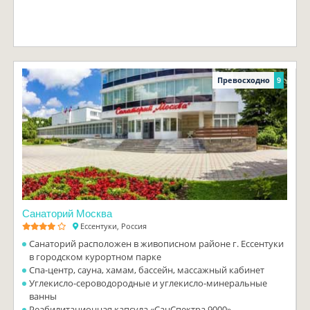
Превосходно
9
Санаторий Москва
Ессентуки, Россия
Санаторий расположен в живописном районе г. Ессентуки
в городском курортном парке
Спа-центр, сауна, хамам, бассейн, массажный кабинет
Углекисло-сероводородные и углекисло-минеральные
ванны
Реабилитационная капсула «СанСпектра 9000»,