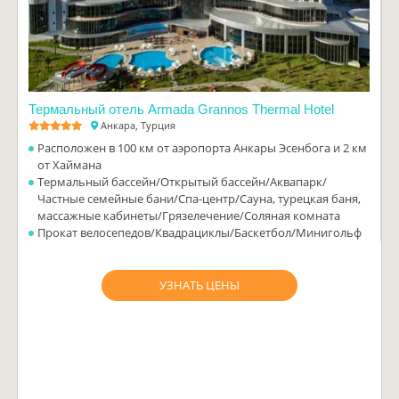
Термальный отель Armada Grannos Thermal Hotel
Анкара, Турция
Расположен в 100 км от аэропорта Анкары Эсенбога и 2 км
от Хаймана
Термальный бассейн/Открытый бассейн/Аквапарк/
Частные семейные бани/Спа-центр/Сауна, турецкая баня,
массажные кабинеты/Грязелечение/Соляная комната
Прокат велосепедов/Квадрациклы/Баскетбол/Минигольф
УЗНАТЬ ЦЕНЫ