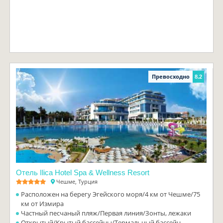
Превосходно
8.2
Отель Ilica Hotel Spa & Wellness Resort
Чешме, Турция
Расположен на берегу Эгейского моря/4 км от Чешме/75
км от Измира
Частный песчаный пляж/Первая линия/Зонты, лежаки
Открытый/Крытый бассейны/Термальный бассейн