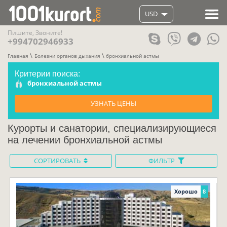
USD
Пишите, Звоните!
+994702946933
Главная
Болезни органов дыхания
бронхиальной астмы
Критерии поиска:
бронхиальной астмы
УЗНАТЬ ЦЕНЫ
Курорты и санатории, специализирующиеся
на лечении бронхиальной астмы
СОРТИРОВАТЬ
ФИЛЬТР
Хорошо
8