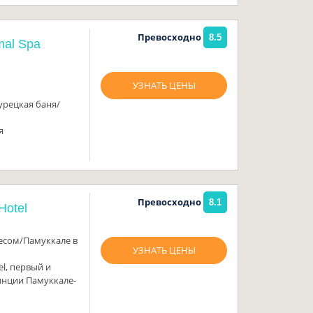
Превосходно
8.5
mal Spa
УЗНАТЬ ЦЕНЫ
урецкая баня/
я
Превосходно
8.1
Hotel
есом/Памуккале в
УЗНАТЬ ЦЕНЫ
l, первый и
инции Памуккале-