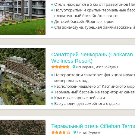
Отель находится в 5 км от травертинов П
Полуоткрытый и крытый термальные бас
плавательный бассейн/шезлонги
Детский бассейн/Водные горки
Спа зона/сауна, турецкая баня/массажный
Санаторий Ленкорань (Lankaran 
Wellness Resort)
Ленкорань, Азербайджан
На территории санатория функционируют
минеральных вод
Расположен недалеко от Каспийского мор
Термальный бассейн на территории сана
Красивые горные пейзажи
Все условия для семейного отдыха
Термальный отель Ciftehan Terma
Нигде, Турция