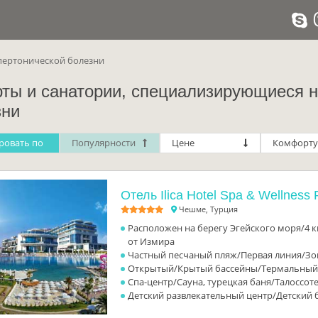
пертонической болезни
рты и санатории, специализирующиеся н
зни
ровать по
Популярности
Цене
Комфорту
Отель Ilica Hotel Spa & Wellness 
Чешме, Турция
Расположен на берегу Эгейского моря/4 
от Измира
Частный песчаный пляж/Первая линия/Зо
Открытый/Крытый бассейны/Термальный
Спа-центр/Сауна, турецкая баня/Талоссо
Детский развлекательный центр/Детский 