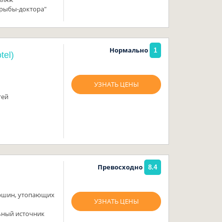
"рыбы-доктора"
Нормально
1
tel)
УЗНАТЬ ЦЕНЫ
тей
Превосходно
8.4
ершин, утопающих
УЗНАТЬ ЦЕНЫ
ьный источник