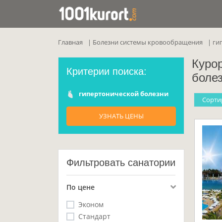
Главная
Болезни системы кровообращения
ги
Куро
Критерии поиска:
боле
гипертонической болезни
Cорти
УЗНАТЬ ЦЕНЫ
Фильтровать санатории
По цене
Эконом
Стандарт