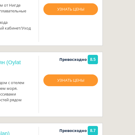
м от Нигде
УЗНАТЬ ЦЕНЫ
плавательные
вода
ый кабинет/Уход
Превосходно
8.5
н (Oylat
УЗНАТЬ ЦЕНЫ
дом с отелем
нем моря.
ассивами
остей рядом
Превосходно
8.7
lan)