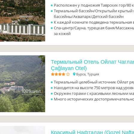
Расположен у подножия Таврских гор/80 к
Термальный бассейн/Открытыйи крытый 
бассейны/Аквапарк/Детский бассейн
К каждой комнате подведена термальная 
Спа-центр/Сауна, турецкая баня/Массажн
за кожей
Термальный Отель Ойлат Чаглая
Çağlayan Otel)
Бурса, Турция
Термальный целебный источник Ойлат ря
Находится на высоте 750 метров над уров
Окружен горами с красивыми лесными м
Много исторических достопримечательн
Красивый Нафталан (Gozel Nafta