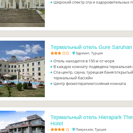
Широкий спектр спа и оздоровительных 
Термальный отель Gure Saruhan
Эдремит, Турция
Отель находится в 150 м от моря
В каждую комнату подведена термальная 
Спа-центр, сауна, турецкая баня/открытый
термальный бассейн
Центр физиотерапии/соляная комната
Термальный отель Hierapark The
Hotel
Памуккале, Турция