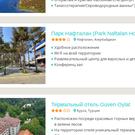
Талассотерапия/Сероводородные ванны/
Парк Нафталан (Park Naftalan Ho
Нафталан, Азербайджан
Удобное расположение
Wi-fi на всей территории
Развлекательный центр для взрослых и де
Конференц зал
Термальный отель Guven Oylat
Бурса, Турция
Расположен посреди красивых горных в
в зелени лесов
На территории отеля уникальный термал