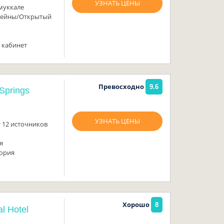
УЗНАТЬ ЦЕНЫ
амуккале
сейны/Открытый
 кабинет
Превосходно
9.6
Springs
УЗНАТЬ ЦЕНЫ
 12 источников
я
тория
Хорошо
8
l Hotel