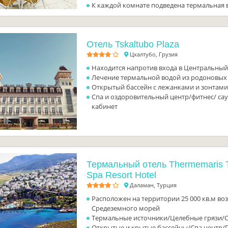
К каждой комнате подведена термальная 
Отель Tskaltubo Plaza
Цхалтубо, Грузия
Находится напротив входа в Центральный
Лечение термальной водой из родоновых
Открытый бассейн с лежанками и зонтам
Спа и оздоровительный центр/фитнес/ с
кабинет
Термальный отель Thermemaris 
Spa Resort Hotel
Даламан, Турция
Расположен на территории 25 000 кв.м воз
Средеземного морей
Термальные источники/Целебные грязи/
Открытые и крытые бассейны/Спа центр/