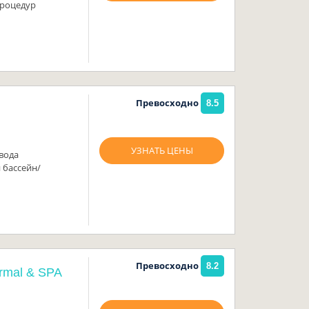
процедур
Превосходно
8.5
УЗНАТЬ ЦЕНЫ
вода
 бассейн/
Превосходно
8.2
rmal & SPA