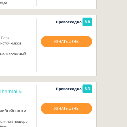
вода
Превосходно
8.8
 Парк
УЗНАТЬ ЦЕНЫ
 источников
и
ауна/массажный
Превосходно
8.3
Thermal &
УЗНАТЬ ЦЕНЫ
ле Эгейского и
Соляная пещера
Пляж