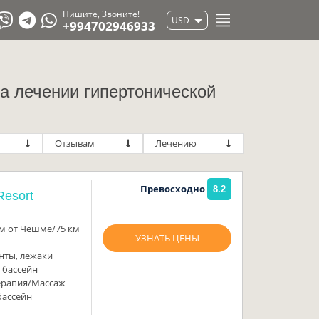
Пишите, Звоните!
USD
+994702946933
а лечении гипертонической
Отзывам
Лечению
Превосходно
8.2
Resort
км от Чешме/75 км
УЗНАТЬ ЦЕНЫ
нты, лежаки
 бассейн
терапия/Массаж
бассейн